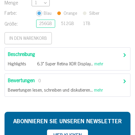
Menge
Farbe:
Blau
Orange
Silber
kühlt, während iOS 26 ein magisches Benutzererlebnis bietet. 
Größe:
256GB
512GB
1TB
IN DEN
WARENKORB
ie der flexiblen und sicheren eSIM-Technologie. Profitieren S
Beschreibung
Highlights 6.3" Super Retina XDR Dis­play...
mehr
Bewertungen
0
Bewertungen lesen, schreiben und diskutieren...
mehr
256 GB
48 MP
ABONNIEREN SIE UNSEREN NEWSLETTER
2622 X 1209 px