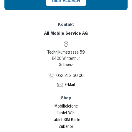
HIER KLICKEN
1.49 W/kg
Kontakt
6.3 inch
All Mobile Service AG
Apple iOS
Technikumstrasse 59
8400 Winterthur
Schweiz
149.6 X 71.5 X 8.2 mm
052 212 50 00
E-Mail
Shop
Mobiltelefone
Tablet WiFi
Tablet SIM Karte
Zubehör