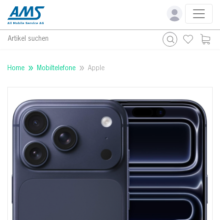
Artikel suchen
Home
Mobiltelefone
Apple
MP Teleobjektiv