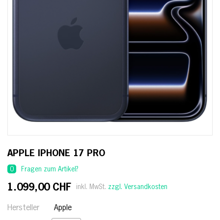
APPLE IPHONE 17 PRO
inem Unibody aus aluminium, der für aussergewöhnliche Robust
0
Fragen zum Artikel?
1.099,00 CHF
inkl. MwSt.
zzgl. Versandkosten
asystem, das 48 MP Sensoren und einen 8x optischen Zoom umf
Hersteller
Apple