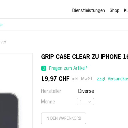
Dienstleistungen
Shop
K
ör
ver
GRIP CASE CLEAR ZU IPHONE 1
Fragen zum Artikel?
0
19,97 CHF
inkl. MwSt.
zzgl. Versandko
Hersteller
Diverse
Menge
IN DEN
WARENKORB