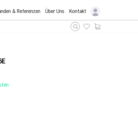
unden & Referenzen
Über Uns
Kontakt
6E
sten